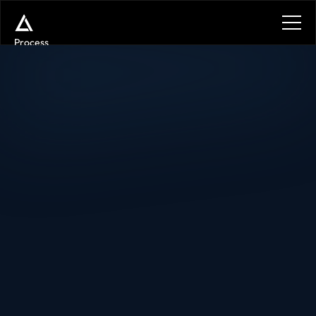
Process
Services
Benefits
Plans
Contact
Get in touch
Get in touch