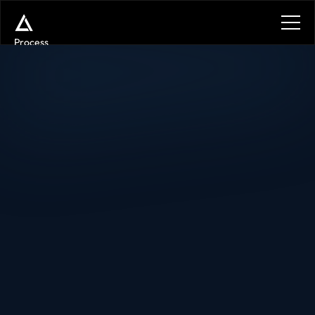
Process
Services
Benefits
Plans
Contact
Get in touch
Get in touch