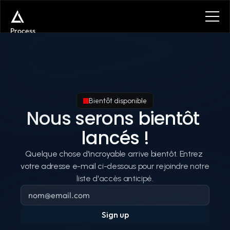
Process
Services
Benefits
Plans
Contact
Get in touch
Bientôt disponible
Get in touch
Nous serons bientôt 
lancés !
Quelque chose d'incroyable arrive bientôt. Entrez 
votre adresse e-mail ci-dessous pour rejoindre notre 
liste d'accès anticipé.