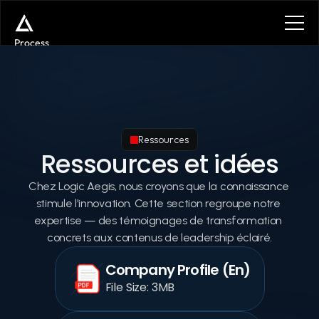
Process
Services
Benefits
Plans
Contact
Get in touch
Ressources
Get in touch
Ressources et idées
Chez Logic Aegis, nous croyons que la connaissance 
stimule l'innovation. Cette section regroupe notre 
expertise — des témoignages de transformation 
concrets aux contenus de leadership éclairé.
Company Profile (En)
File Size: 3MB