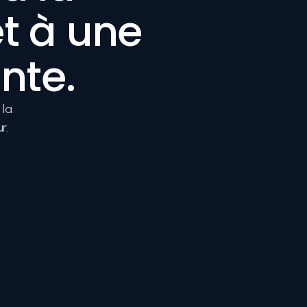
 à une 
nte.
la 
r.