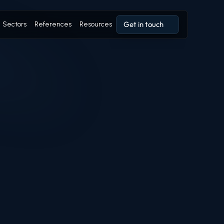
Get in touch
Sectors
References
Resources
Get in touch