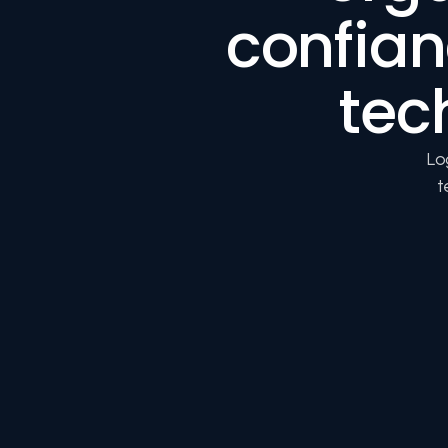
confian
tec
Lo
t